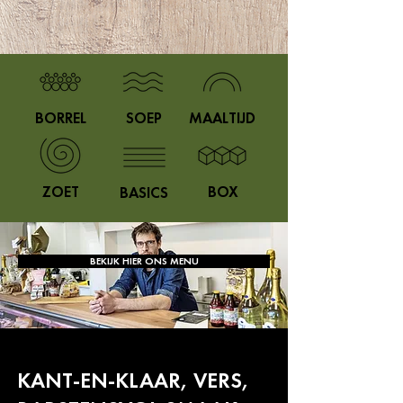
BORREL
SOEP
MAALTIJD
ZOET
BOX
BASICS
BEKIJK HIER ONS MENU
KANT-EN-KLAAR, VERS,